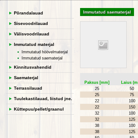
Immutatud saematerjal
Põrandalauad
Sisevoodrilauad
Välisvoodrilauad
Immutatud materjal
Immutatud höövelmaterjal
Immutatud saematerjal
Kinnitusvahendid
Saematerjal
Paksus [mm]
Laius (
Terrassilauad
25
50
25
75
Tuulekastilauad, liistud jne.
22
100
22
150
Küttepuu/pellet/graanul
32
100
32
125
38
100
38
125
50
50