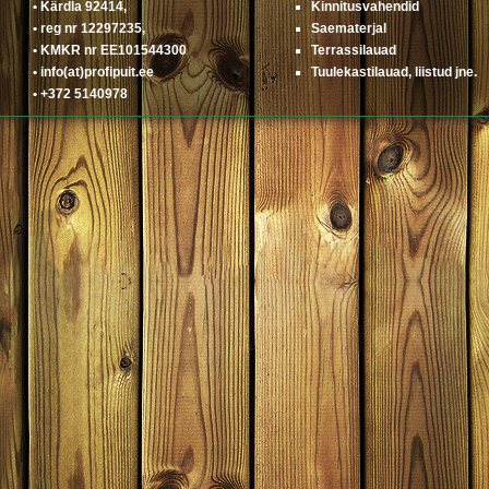
• Kärdla 92414,
Kinnitusvahendid
• reg nr 12297235,
Saematerjal
• KMKR nr EE101544300
Terrassilauad
• info(at)profipuit.ee
Tuulekastilauad, liistud jne.
• +372 5140978