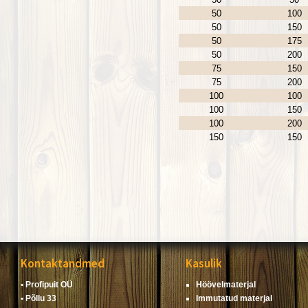
50
100
50
150
50
175
50
200
75
150
75
200
100
100
100
150
100
200
150
150
Kontaktandmed
Kasulik
• Profipuit OÜ
Höövelmaterjal
• Põllu 33
Immutatud materjal